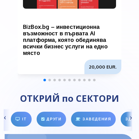
BizBox.bg – инвестиционна
възможност в първата AI
з
платформа, която обединява
всички бизнес услуги на едно
място
20,000 EUR.
ОТКРИЙ по СЕКТОРИ
IT
ДРУГИ
ЗАВЕДЕНИЯ
ЗДРА