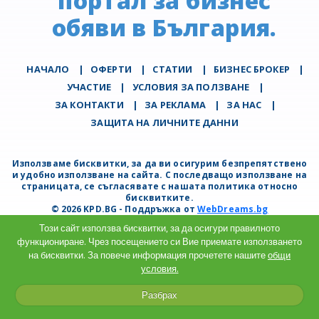
портал за бизнес
обяви в България.
НАЧАЛО
|
ОФЕРТИ
|
СТАТИИ
|
БИЗНЕС БРОКЕР
|
УЧАСТИЕ
|
УСЛОВИЯ ЗА ПОЛЗВАНЕ
|
ЗА КОНТАКТИ
|
ЗА РЕКЛАМА
|
ЗА НАС
|
ЗАЩИТА НА ЛИЧНИТЕ ДАННИ
Използваме бисквитки, за да ви осигурим безпрепятствено
и удобно използване на сайта. С последващо използване на
страницата, се съгласявате с нашата политика относно
бисквитките.
© 2026 KPD.BG - Поддръжка от
WebDreams.bg
Този сайт използва бисквитки, за да осигури правилното
функциониране. Чрез посещението си Вие приемате използването
на бисквитки. За повече информация прочетете нашите
общи
условия.
Разбрах