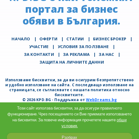
портал за бизнес
обяви в България.
НАЧАЛО
|
ОФЕРТИ
|
СТАТИИ
|
БИЗНЕС БРОКЕР
|
УЧАСТИЕ
|
УСЛОВИЯ ЗА ПОЛЗВАНЕ
|
ЗА КОНТАКТИ
|
ЗА РЕКЛАМА
|
ЗА НАС
|
ЗАЩИТА НА ЛИЧНИТЕ ДАННИ
Използваме бисквитки, за да ви осигурим безпрепятствено
и удобно използване на сайта. С последващо използване на
страницата, се съгласявате с нашата политика относно
бисквитките.
© 2026 KPD.BG - Поддръжка от
WebDreams.bg
Този сайт използва бисквитки, за да осигури правилното
функциониране. Чрез посещението си Вие приемате използването
на бисквитки. За повече информация прочетете нашите
общи
условия.
Разбрах