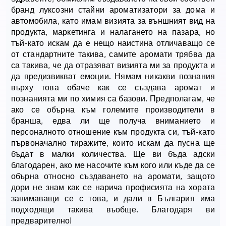
бранд луксозни стайни ароматизатори за дома и
автомобила, като имам визията за външният вид на
продукта, маркетинга и налагането на пазара, но
тъй-като искам да е нещо наистина отличаващо се
от стандартните такива, самите аромати трябва да
са такива, че да отразяват визията ми за продукта и
да предизвикват емоции. Нямам никакви познания
върху това обаче как се създава аромат и
познанията ми по химия са базови. Предполагам, че
ако се обърна към големите производители в
бранша, едва ли ще получа вниманието и
персоналното отношение към продукта си, тъй-като
първоначално тиражите, които искам да пусна ще
бъдат в малки количества. Ще ви бъда адски
благодарен, ако ме насочите към кого или къде да се
обърна относно създаването на аромати, защото
дори не знам как се нарича профисията на хората
занимаващи се с това, и дали в България има
подходящи такива въобще. Благодаря ви
предварително!