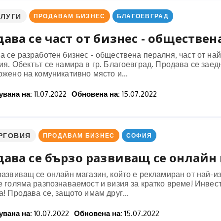
СЛУГИ
ПРОДАВАМ БИЗНЕС
БЛАГОЕВГРАД
ава се част от бизнес - обществена
а се разработен бизнес - обществена пералня, част от на
ия. Обектът се намира в гр. Благоевград. Продава се зае
жено на комуникативно място и...
вана на:
11.07.2022
Обновена на:
15.07.2022
РГОВИЯ
ПРОДАВАМ БИЗНЕС
СОФИЯ
ава се бързо развиващ се онлайн
развиващ се онлайн магазин, който е рекламиран от най-и
 голяма разпознаваемост и визия за кратко време! Инвести
! Продава се, защото имам друг...
вана на:
10.07.2022
Обновена на:
15.07.2022