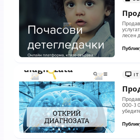
Прод
Продава
услугат
лесен д
Публику
IT
Про
Продав
000-3 0
убедите
Публику