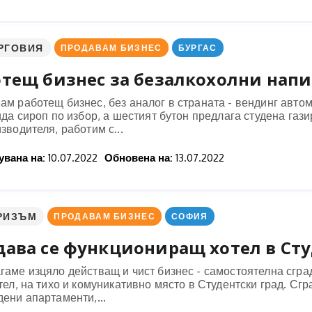
РГОВИЯ
ПРОДАВАМ БИЗНЕС
БУРГАС
отещ бизнес за безалкохолни нап
ам работещ бизнес, без аналог в страната - вендинг авто
ида сироп по избор, а шестият бутон предлага студена газ
зводителя, работим с...
вана на:
10.07.2022
Обновена на:
13.07.2022
РИЗЪМ
ПРОДАВАМ БИЗНЕС
СОФИЯ
дава се функциониращ хотел в Сту
гаме изцяло действащ и чист бизнес - самостоятелна сгр
тел, на тихо и комуникативно място в Студентски град. Сгра
ени апартаменти,...