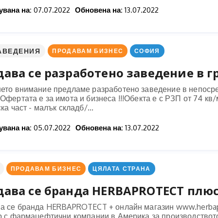
вана на:
07.07.2022
Обновена на:
13.07.2022
АВЕДЕНИЯ
ПРОДАВАМ БИЗНЕС
СОФИЯ
ава се разработено заведение в г
ето внимание предламе разработено заведение в непосред
фертата е за имота и бизнеса !!!Обекта е с РЗП от 74 кв/м
ка част - малък складб/...
вана на:
05.07.2022
Обновена на:
13.07.2022
ПРОДАВАМ БИЗНЕС
ЦЯЛАТА СТРАНА
дава се бранда HERBAPROTECT плю
а се бранда HERBAPROTECT + онлайн магазин www.herbap
р с фармацефтични компании в Америка за производствот