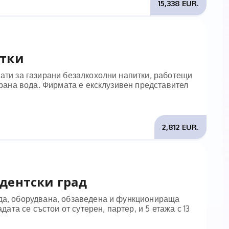
15,338 EUR.
итки
мати за газирани безалкохолни напитки, работещи
ирана вода. Фирмата е ексклузивен представител
2,812 EUR.
дентски град
ада, оборудвана, обзаведена и функционираща
дата се състои от сутерен, партер, и 5 етажа с 13