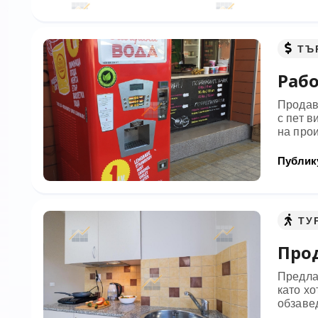
ТЪ
Раб
Продав
с пет в
на прои
Публику
ТУ
Про
Предла
като хо
обзавед