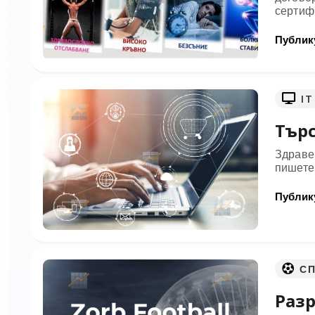
сертиф
Публику
IT
Търс
Здраве
пишете
Публику
С
Разр