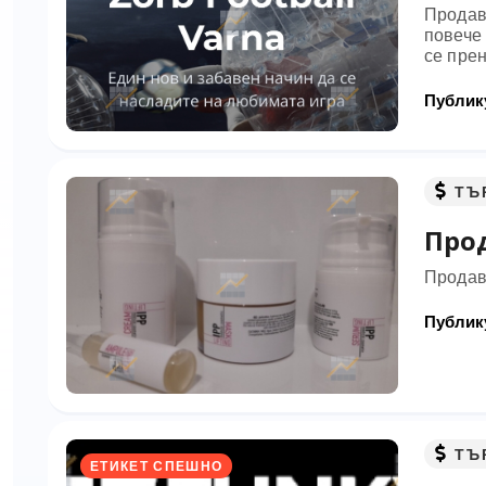
Продава
повече
се прен
Публику
ТЪ
Прод
Продав
Публику
ТЪ
ЕТИКЕТ СПЕШНО