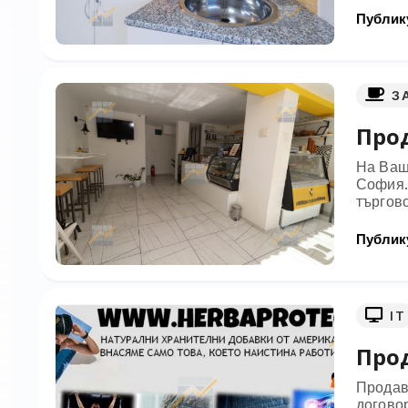
Публику
З
Прод
На Ваш
София.О
търговс
Публику
IT
Про
Продав
догово