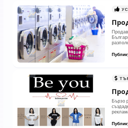
У
Прод
Продав
Българ
разполо
Публику
ТЪ
Прод
Бързо 
създаде
реклама
Публику