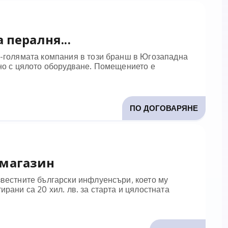
 пералня...
й-голямата компания в този бранш в Югозападна
дно с цялото оборудване. Помещението е
ПО ДОГОВАРЯНЕ
 магазин
звестните български инфлуенсъри, което му
рани са 20 хил. лв. за старта и цялостната