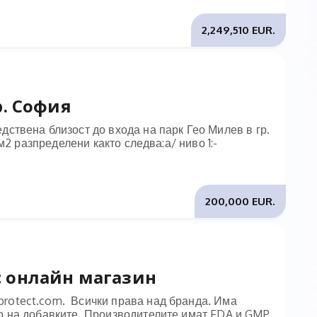
2,249,510 EUR.
р. София
ствена близост до входа на парк Гео Милев в гр.
2 разпределени както следва:а/ ниво 1:-
200,000 EUR.
с онлайн магазин
rotect.com. Всички права над бранда. Има
о на добавките. Производителите имат FDA и GMP