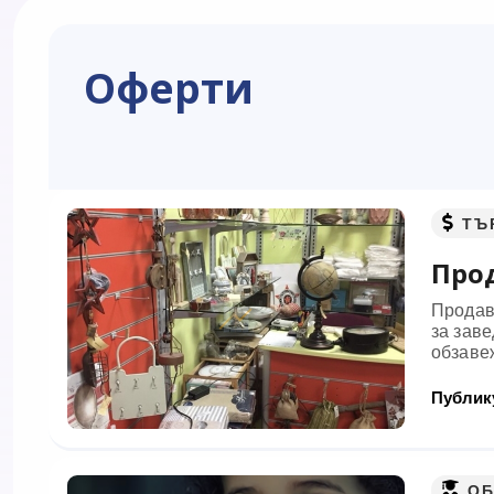
Оферти
ТЪ
Прод
Продав
за заве
обзавеж
Публику
ОБ