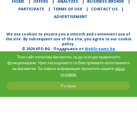
HOME
|
OFFERS
|
АNALYZES
|
BUSINESS BROKER
|
PARTICIPATE
|
TERMS OF USE
|
CONTACT US
|
ADVERTISEMENT
We use cookies to ensure you a smooth and convenient use of
the site. By subsequent use of the site, you agree to our cookie
policy.
© 2026 KPD.BG - Поддръжка от
WebDreams.bg
Този сайт използва бисквитки, за да осигури правилното
функциониране. Чрез посещението си Вие приемате използването
на бисквитки. За повече информация прочетете нашите
общи
условия.
Разбрах