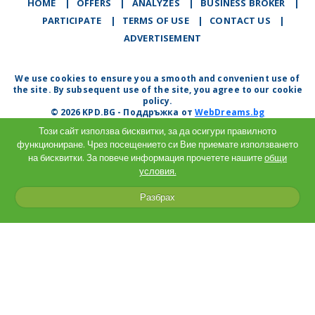
HOME
|
OFFERS
|
АNALYZES
|
BUSINESS BROKER
|
PARTICIPATE
|
TERMS OF USE
|
CONTACT US
|
ADVERTISEMENT
We use cookies to ensure you a smooth and convenient use of
the site. By subsequent use of the site, you agree to our cookie
policy.
© 2026 KPD.BG - Поддръжка от
WebDreams.bg
Този сайт използва бисквитки, за да осигури правилното
функциониране. Чрез посещението си Вие приемате използването
на бисквитки. За повече информация прочетете нашите
общи
условия.
Разбрах