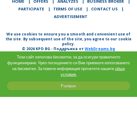
HOME
|
OFFERS
|
АNALYZES
|
BUSINESS BROKER
|
PARTICIPATE
|
TERMS OF USE
|
CONTACT US
|
ADVERTISEMENT
We use cookies to ensure you a smooth and convenient use of
the site. By subsequent use of the site, you agree to our cookie
policy.
© 2026 KPD.BG - Поддръжка от
WebDreams.bg
Този сайт използва бисквитки, за да осигури правилното
функциониране. Чрез посещението си Вие приемате използването
на бисквитки. За повече информация прочетете нашите
общи
условия.
Разбрах