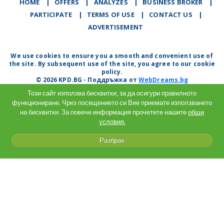
HOME
|
OFFERS
|
АNALYZES
|
BUSINESS BROKER
|
PARTICIPATE
|
TERMS OF USE
|
CONTACT US
|
ADVERTISEMENT
We use cookies to ensure you a smooth and convenient use of
the site. By subsequent use of the site, you agree to our cookie
policy.
© 2026 KPD.BG - Поддръжка от
WebDreams.bg
Този сайт използва бисквитки, за да осигури правилното
функциониране. Чрез посещението си Вие приемате използването
на бисквитки. За повече информация прочетете нашите
общи
условия.
Разбрах