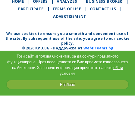
HOME
|
OFFERS
|
АNALYZES
|
BUSINESS BROKER
|
PARTICIPATE
|
TERMS OF USE
|
CONTACT US
|
ADVERTISEMENT
We use cookies to ensure you a smooth and convenient use of
the site. By subsequent use of the site, you agree to our cookie
policy.
© 2026 KPD.BG - Поддръжка от
WebDreams.bg
Този сайт използва бисквитки, за да осигури правилното
функциониране. Чрез посещението си Вие приемате използването
на бисквитки. За повече информация прочетете нашите
общи
условия.
Разбрах