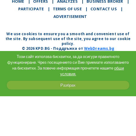
HOME
|
OFFERS
|
АNALYZES
|
BUSINESS BROKER
|
PARTICIPATE
|
TERMS OF USE
|
CONTACT US
|
ADVERTISEMENT
We use cookies to ensure you a smooth and convenient use of
the site. By subsequent use of the site, you agree to our cookie
policy.
© 2026 KPD.BG - Поддръжка от
WebDreams.bg
Този сайт използва бисквитки, за да осигури правилното
функциониране. Чрез посещението си Вие приемате използването
на бисквитки. За повече информация прочетете нашите
общи
условия.
Разбрах