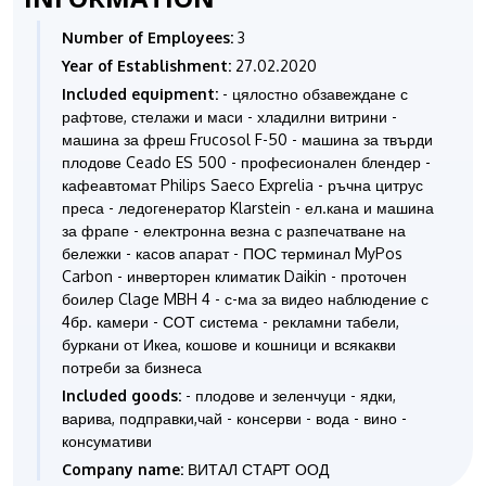
Number of Employees:
3
Year of Establishment:
27.02.2020
Included equipment:
- цялостно обзавеждане с
рафтове, стелажи и маси - хладилни витрини -
машина за фреш Frucosol F-50 - машина за твърди
плодове Ceado ES 500 - професионален блендер -
кафеавтомат Philips Saeco Exprelia - ръчна цитрус
преса - ледогенератор Klarstein - ел.кана и машина
за фрапе - електронна везна с разпечатване на
бележки - касов апарат - ПОС терминал MyPos
Carbon - инверторен климатик Daikin - проточен
боилер Clage MBH 4 - с-ма за видео наблюдение с
4бр. камери - СОТ система - рекламни табели,
буркани от Икеа, кошове и кошници и всякакви
потреби за бизнеса
Included goods:
- плодове и зеленчуци - ядки,
варива, подправки,чай - консерви - вода - вино -
консумативи
Company name:
ВИТАЛ СТАРТ ООД