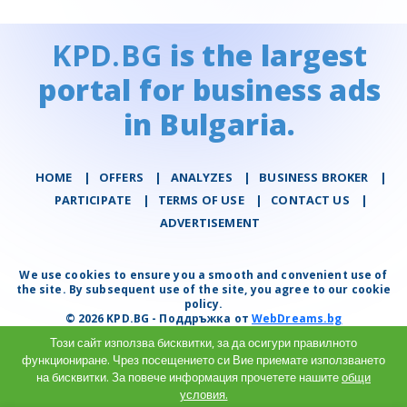
KPD.BG
is the largest
portal for business ads
in Bulgaria.
HOME
|
OFFERS
|
АNALYZES
|
BUSINESS BROKER
|
PARTICIPATE
|
TERMS OF USE
|
CONTACT US
|
ADVERTISEMENT
We use cookies to ensure you a smooth and convenient use of
the site. By subsequent use of the site, you agree to our cookie
policy.
© 2026 KPD.BG - Поддръжка от
WebDreams.bg
Този сайт използва бисквитки, за да осигури правилното
функциониране. Чрез посещението си Вие приемате използването
на бисквитки. За повече информация прочетете нашите
общи
условия.