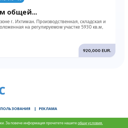
м общей...
оне г. Ихтиман. Производственная, складская и
оложенная на регулируемом участке 5930 кв.м,
920,000 EUR.
C
СПОЛЬЗОВАНИЯ
|
РЕКЛАМА
итки. За повече информация прочетете нашите
общи условия.