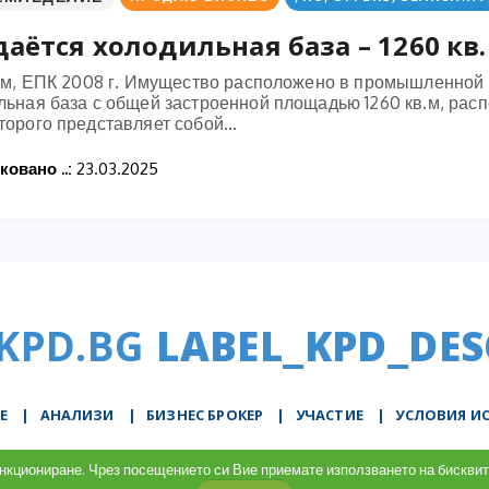
аётся холодильная база – 1260 кв.
в.м, ЕПК 2008 г. Имущество расположено в промышленной з
льная база с общей застроенной площадью 1260 кв.м, расп
орого представляет собой...
овано ..:
23.03.2025
KPD.BG
LABEL_KPD_DES
Е
|
АНАЛИЗИ
|
БИЗНЕС БРОКЕР
|
УЧАСТИЕ
|
УСЛОВИЯ И
LABEL_KPD_COOKIES
функциониране. Чрез посещението си Вие приемате използването на бискв
© 2026 KPD.BG - Поддръжка от
WebDreams.bg