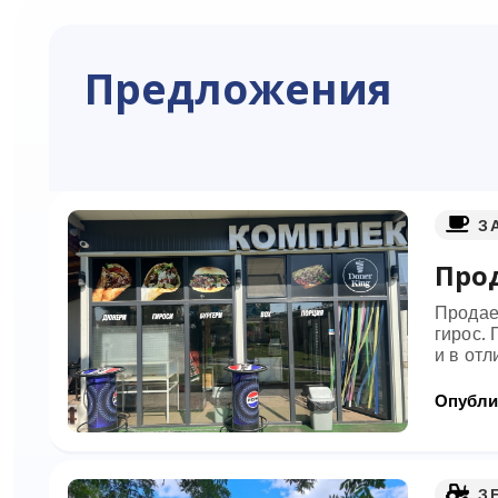
Предложения
З
Прод
Продае
гирос.
и в отл
Опублик
З