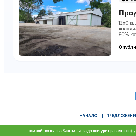
Прод
1260 к
холоди
80% кот
Опублик
НАЧАЛО
|
ПРЕДЛОЖЕНИ
Този сайт използва бисквитки, за да осигури правилното 