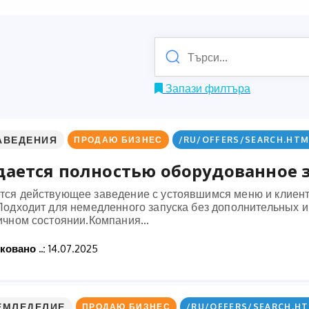
Запази филтъра
АВЕДЕНИЯ
ПРОДАЮ БИЗНЕС
/RU/OFFERS/SEARCH.HTM
ается полностью оборудованное з
тся действующее заведение с устоявшимся меню и клиент
 Подходит для немедленного запуска без дополнительных 
ичном состоянии.Компания...
овано ..:
14.07.2025
ЕМЛЕДЕЛИЕ
ПРОДАЮ БИЗНЕС
/RU/OFFERS/SEARCH.HT