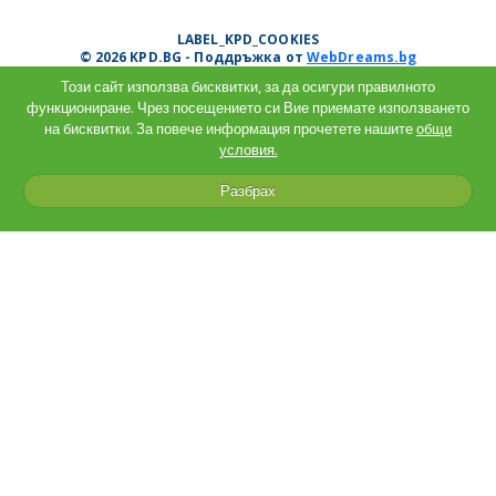
LABEL_KPD_COOKIES
© 2026 KPD.BG - Поддръжка от
WebDreams.bg
Този сайт използва бисквитки, за да осигури правилното
функциониране. Чрез посещението си Вие приемате използването
на бисквитки. За повече информация прочетете нашите
общи
условия.
Разбрах