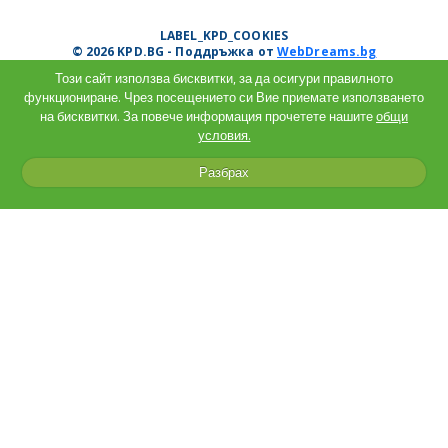
LABEL_KPD_COOKIES
© 2026 KPD.BG - Поддръжка от
WebDreams.bg
Този сайт използва бисквитки, за да осигури правилното
функциониране. Чрез посещението си Вие приемате използването
на бисквитки. За повече информация прочетете нашите
общи
условия.
Разбрах