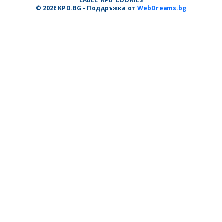
LABEL_KPD_COOKIES
© 2026 KPD.BG - Поддръжка от
WebDreams.bg