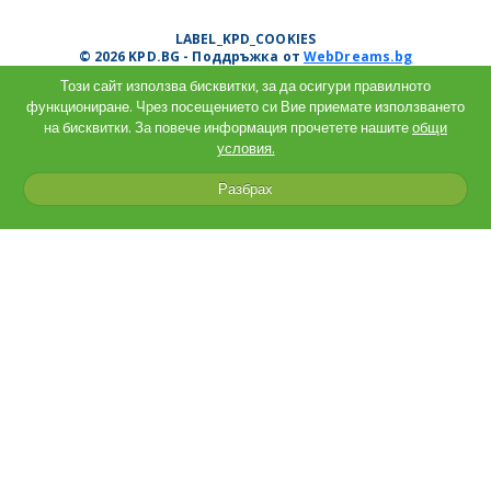
LABEL_KPD_COOKIES
© 2026 KPD.BG - Поддръжка от
WebDreams.bg
Този сайт използва бисквитки, за да осигури правилното
функциониране. Чрез посещението си Вие приемате използването
на бисквитки. За повече информация прочетете нашите
общи
условия.
Разбрах