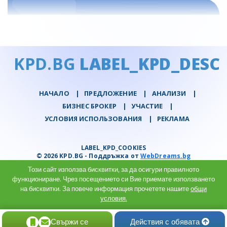
KPD.BG
LABEL_KPD_DESC
НАЧАЛО
|
ПРЕДЛОЖЕНИЕ
|
АНАЛИЗИ
|
БИЗНЕС БРОКЕР
|
УЧАСТИЕ
|
УСЛОВИЯ ИСПОЛЬЗОВАНИЯ
|
РЕКЛАМА
LABEL_KPD_COOKIES
© 2026 KPD.BG - Поддръжка от
WebDreams.bg
Този сайт използва бисквитки, за да осигури правилното
функциониране. Чрез посещението си Вие приемате използването
на бисквитки. За повече информация прочетете нашите
общи
условия.
Разбрах
Свържи се
Действия с обявата