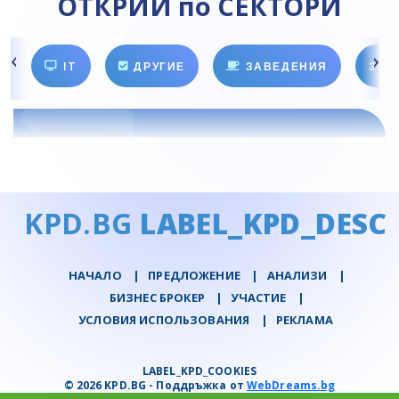
ОТКРИЙ по СЕКТОРИ
IT
ДРУГИЕ
ЗАВЕДЕНИЯ
ЗДО
KPD.BG
LABEL_KPD_DESC
НАЧАЛО
|
ПРЕДЛОЖЕНИЕ
|
АНАЛИЗИ
|
БИЗНЕС БРОКЕР
|
УЧАСТИЕ
|
УСЛОВИЯ ИСПОЛЬЗОВАНИЯ
|
РЕКЛАМА
LABEL_KPD_COOKIES
© 2026 KPD.BG - Поддръжка от
WebDreams.bg