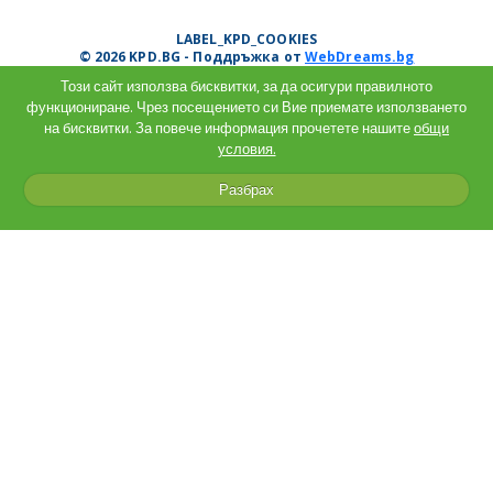
LABEL_KPD_COOKIES
© 2026 KPD.BG - Поддръжка от
WebDreams.bg
Този сайт използва бисквитки, за да осигури правилното
функциониране. Чрез посещението си Вие приемате използването
на бисквитки. За повече информация прочетете нашите
общи
условия.
Разбрах