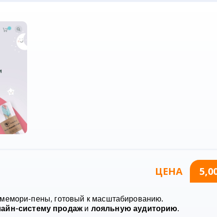
ЦЕНА
5,0
 мемори-пены, готовый к масштабированию.
айн-систему продаж
и
лояльную аудиторию
.