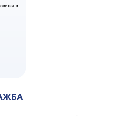
звития в
АЖБА