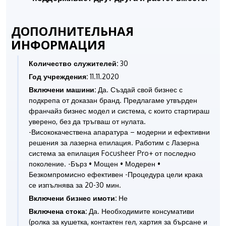
ДОПОЛНИТЕЛЬНАЯ
ИНФОРМАЦИЯ
Количество служителей:
30
Год учреждения:
11.11.2020
Включени машини:
Да. Създай свой бизнес с
подкрепа от доказан бранд. Предлагаме утвърден
франчайз бизнес модел и система, с които стартираш
уверено, без да тръгваш от нулата.
-Висококачествена апаратура – модерни и ефективни
решения за лазерна епилация. Работим с Лазерна
система за епилация Focusheer Pro+ от последно
поколение. -Бърз • Мощен • Модерен •
Безкомпромисно ефективен -Процедура цели крака
се изпълнява за 20-30 мин.
Включени бизнес имоти:
Не
Включена стока:
Да. Необходимите консумативи
(ролка за кушетка, контактен гел, хартия за бърсане и