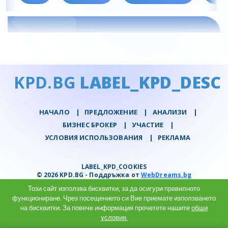
KPD.BG
LABEL_KPD_DESC
НАЧАЛО
|
ПРЕДЛОЖЕНИЕ
|
АНАЛИЗИ
|
БИЗНЕС БРОКЕР
|
УЧАСТИЕ
|
УСЛОВИЯ ИСПОЛЬЗОВАНИЯ
|
РЕКЛАМА
LABEL_KPD_COOKIES
© 2026 KPD.BG - Поддръжка от
WebDreams.bg
Този сайт използва бисквитки, за да осигури правилното
функциониране. Чрез посещението си Вие приемате използването
на бисквитки. За повече информация прочетете нашите
общи
условия.