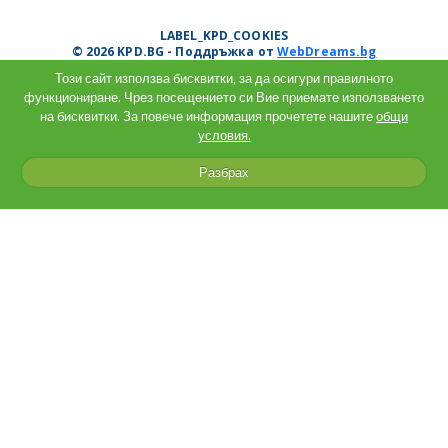
LABEL_KPD_COOKIES
© 2026 KPD.BG - Поддръжка от
WebDreams.bg
Този сайт използва бисквитки, за да осигури правилното
функциониране. Чрез посещението си Вие приемате използването
на бисквитки. За повече информация прочетете нашите
общи
условия.
Разбрах