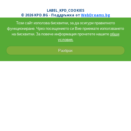
LABEL_KPD_COOKIES
© 2026 KPD.BG - Поддръжка от
WebDreams.bg
Този сайт използва бисквитки, за да осигури правилното
функциониране. Чрез посещението си Вие приемате използването
на бисквитки. За повече информация прочетете нашите
общи
условия.
Разбрах