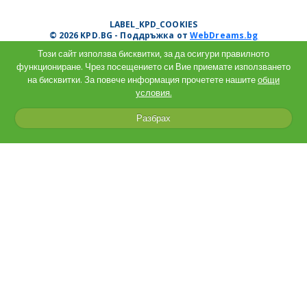
LABEL_KPD_COOKIES
© 2026 KPD.BG - Поддръжка от
WebDreams.bg
Този сайт използва бисквитки, за да осигури правилното
функциониране. Чрез посещението си Вие приемате използването
на бисквитки. За повече информация прочетете нашите
общи
условия.
Разбрах