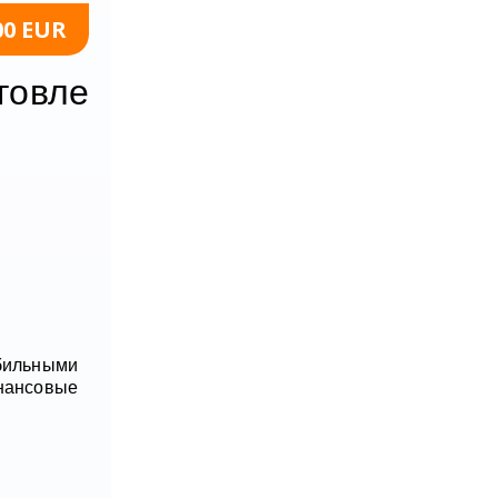
00 EUR
говле
бильными
нансовые