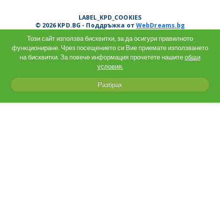
LABEL_KPD_COOKIES
© 2026 KPD.BG - Поддръжка от
WebDreams.bg
Този сайт използва бисквитки, за да осигури правилното
функциониране. Чрез посещението си Вие приемате използването
на бисквитки. За повече информация прочетете нашите
общи
условия.
Разбрах