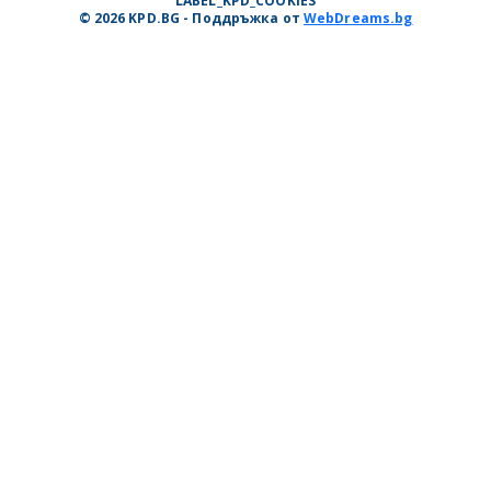
LABEL_KPD_COOKIES
© 2026 KPD.BG - Поддръжка от
WebDreams.bg