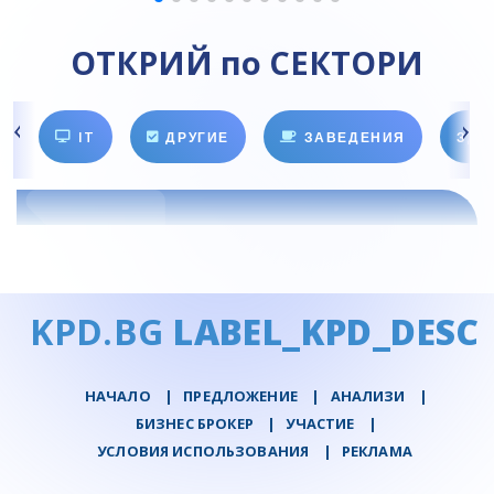
ОТКРИЙ по СЕКТОРИ
IT
ДРУГИЕ
ЗАВЕДЕНИЯ
ЗДО
KPD.BG
LABEL_KPD_DESC
НАЧАЛО
|
ПРЕДЛОЖЕНИЕ
|
АНАЛИЗИ
|
БИЗНЕС БРОКЕР
|
УЧАСТИЕ
|
УСЛОВИЯ ИСПОЛЬЗОВАНИЯ
|
РЕКЛАМА