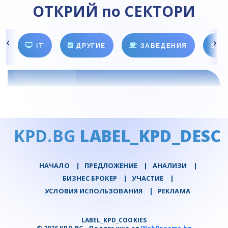
ОТКРИЙ по СЕКТОРИ
IT
ДРУГИЕ
ЗАВЕДЕНИЯ
ЗДО
KPD.BG
LABEL_KPD_DESC
НАЧАЛО
|
ПРЕДЛОЖЕНИЕ
|
АНАЛИЗИ
|
БИЗНЕС БРОКЕР
|
УЧАСТИЕ
|
УСЛОВИЯ ИСПОЛЬЗОВАНИЯ
|
РЕКЛАМА
LABEL_KPD_COOKIES