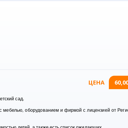
ЦЕНА
60,0
тский сад.
с мебелью, оборудованием и фирмой с лицензией от Рег
мостью детей, а также есть список ожидающих.