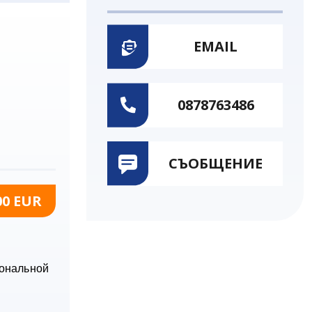
EMAIL
0878763486
СЪОБЩЕНИЕ
00 EUR
иональной