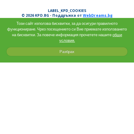
LABEL_KPD_COOKIES
© 2026 KPD.BG - Поддръжка от
WebDreams.bg
Този сайт използва бисквитки, за да осигури правилното
функциониране. Чрез посещението си Вие приемате използването
на бисквитки. За повече информация прочетете нашите
общи
условия.
Разбрах