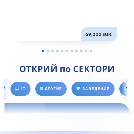
и
69,000 EUR.
ОТКРИЙ по СЕКТОРИ
IT
ДРУГИЕ
ЗАВЕДЕНИЯ
ЗДО