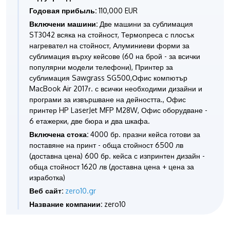
Годовая прибыль:
110,000 EUR
Включени машини:
Две машини за сублимация
ST3042 всяка на стойност, Термопреса с плосък
нагревател на стойност, Алуминиеви форми за
сублимация върху кейсове (60 на брой - за всички
популярни модели телефони), Принтер за
сублимация Sawgrass SG500,Офис компютър
MacBook Air 2017г. с всички необходими дизайни и
програми за извършване на дейността., Офис
принтер HP LaserJet MFP M28W, Офис оборудване -
6 етажерки, две бюра и два шкафа.
Включена стока:
4000 бр. празни кейса готови за
поставяне на принт - обща стойност 6500 лв
(доставна цена) 600 бр. кейса с изпринтен дизайн -
обща стойност 1620 лв (доставна цена + цена за
изработка)
Веб сайт:
zero10.gr
Название компании:
zero10