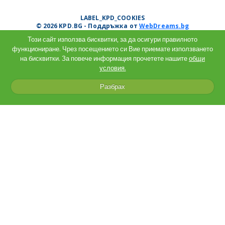
LABEL_KPD_COOKIES
© 2026 KPD.BG - Поддръжка от
WebDreams.bg
Този сайт използва бисквитки, за да осигури правилното
функциониране. Чрез посещението си Вие приемате използването
на бисквитки. За повече информация прочетете нашите
общи
условия.
Разбрах