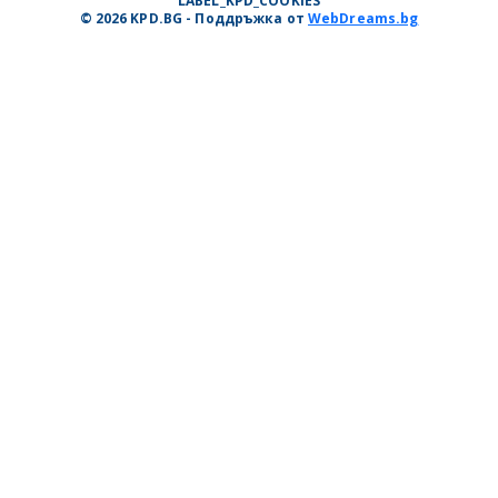
LABEL_KPD_COOKIES
© 2026 KPD.BG - Поддръжка от
WebDreams.bg