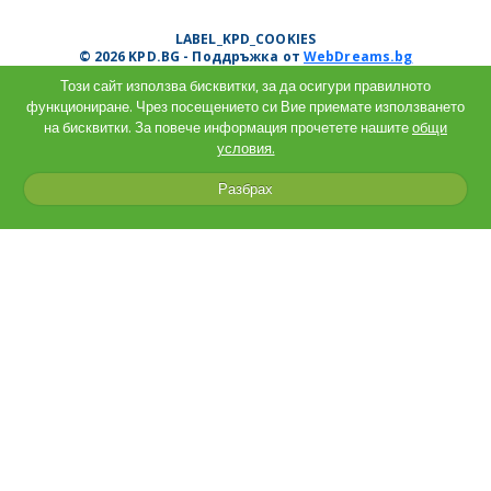
LABEL_KPD_COOKIES
© 2026 KPD.BG - Поддръжка от
WebDreams.bg
Този сайт използва бисквитки, за да осигури правилното
функциониране. Чрез посещението си Вие приемате използването
на бисквитки. За повече информация прочетете нашите
общи
условия.
Разбрах