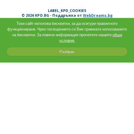
LABEL_KPD_COOKIES
© 2026 KPD.BG - Поддръжка от
WebDreams.bg
Този сайт използва бисквитки, за да осигури правилното
функциониране. Чрез посещението си Вие приемате използването
на бисквитки. За повече информация прочетете нашите
общи
условия.
Разбрах