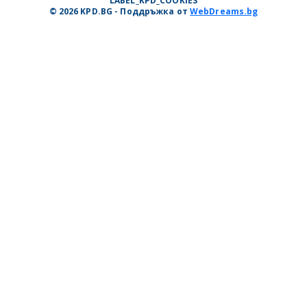
LABEL_KPD_COOKIES
© 2026 KPD.BG - Поддръжка от
WebDreams.bg