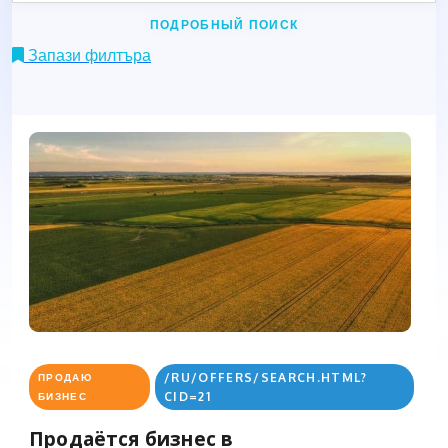
ПОДРОБНЫЙ ПОИСК
Запази филтъра
/RU/OFFERS/SEARCH.HTML?
ПРОДАЮ
CID=21
БИЗНЕС
Продаётся бизнес в