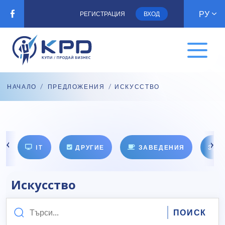
РУ
РЕГИСТРАЦИЯ
ВХОД
НАЧАЛО
/
ПРЕДЛОЖЕНИЯ
/ ИСКУССТВО
IT
ДРУГИЕ
ЗАВЕДЕНИЯ
ЗДО
Искусство