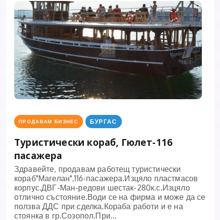
БУРГАС
ПРОДАВАМ БИЗНЕС
Туристически кораб, Гюлет-116
пасажера
Здравейте, продавам работещ туристически
кораб"Магелан",116-пасажера.Изцяло пластмасов
корпус.ДВГ-Ман-редови шестак-280к.с.Изцяло
отлично състояние.Води се на фирма и може да се
ползва ДДС при сделка.Кораба работи и е на
стоянка в гр.Созопол.При...