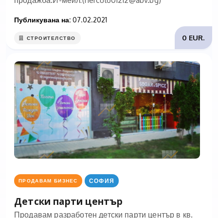
продажба.И-мейл:(
hercul601212@abv.bg
)
Публикувана на:
07.02.2021
0 EUR.
СТРОИТЕЛСТВО
СОФИЯ
ПРОДАВАМ БИЗНЕС
Детски парти център
Продавам разработен детски парти център в кв.