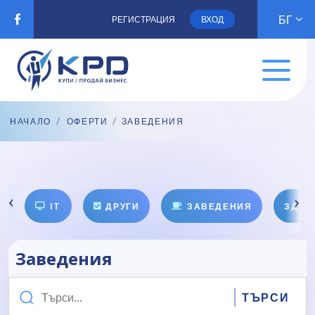
БГ
РЕГИСТРАЦИЯ
ВХОД
НАЧАЛО
/
ОФЕРТИ
/ ЗАВЕДЕНИЯ
IT
ДРУГИ
ЗАВЕДЕНИЯ
ЗДРА
Заведения