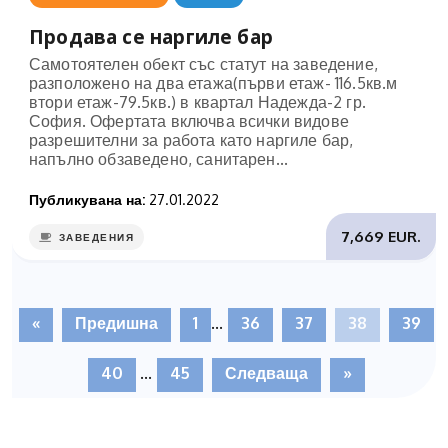
Продава се наргиле бар
Самотоятелен обект със статут на заведение,
разположено на два етажа(първи етаж- 116.5кв.м
втори етаж-79.5кв.) в квартал Надежда-2 гр.
София. Офертата включва всички видове
разрешителни за работа като наргиле бар,
напълно обзаведено, санитарен...
Публикувана на:
27.01.2022
7,669 EUR.
ЗАВЕДЕНИЯ
«
Предишна
1
...
36
37
38
39
40
...
45
Следваща
»