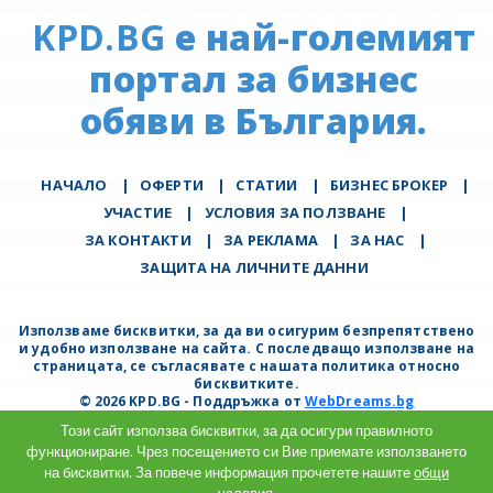
KPD.BG
е най-големият
портал за бизнес
обяви в България.
НАЧАЛО
|
ОФЕРТИ
|
СТАТИИ
|
БИЗНЕС БРОКЕР
|
УЧАСТИЕ
|
УСЛОВИЯ ЗА ПОЛЗВАНЕ
|
ЗА КОНТАКТИ
|
ЗА РЕКЛАМА
|
ЗА НАС
|
ЗАЩИТА НА ЛИЧНИТЕ ДАННИ
Използваме бисквитки, за да ви осигурим безпрепятствено
и удобно използване на сайта. С последващо използване на
страницата, се съгласявате с нашата политика относно
бисквитките.
© 2026 KPD.BG - Поддръжка от
WebDreams.bg
Този сайт използва бисквитки, за да осигури правилното
функциониране. Чрез посещението си Вие приемате използването
на бисквитки. За повече информация прочетете нашите
общи
условия.