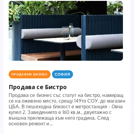
СОФИЯ
ПРОДАВАМ БИЗНЕС
Продава се Бистро
Продава се бизнес със статут на бистро, намиращ
се на оживено място, срещу 149то СОУ, до магазин
ЦБА. В пешеходна близост е метростанция - Овча
купел 2. Заведението е 160 кв.м., двуетажно с
външна прилежаща към него градина. След
основен ремонт и...